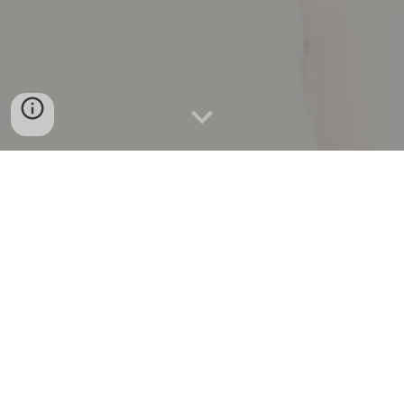
Célia Chauffrey, illustratrice
jeunesse : une transmission entre
art et tendresse
Célia Chauffrey, illustratrice passionnée, nous plonge dans
son univers de douceur et de transmission à travers ses
œuvres. Héritière de grands-parents artistes, elle a su se
frayer un chemin dans le monde du livre jeunesse avec une
approche qui privilégie la tendresse et la relation entre