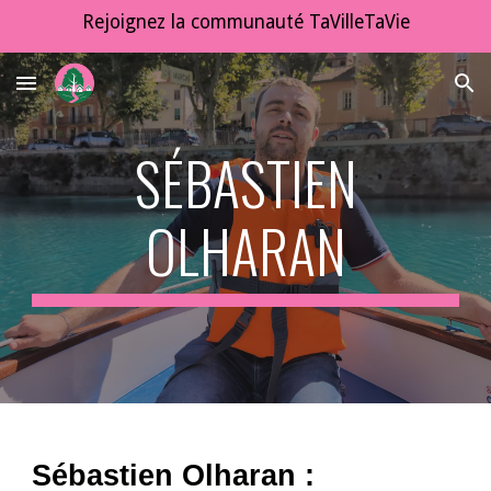
Rejoignez la communauté TaVilleTaVie
Skip to main content
Skip to navigation
SÉBASTIEN
OLHARAN
Sébastien Olharan :