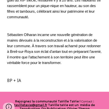
guet du XIIᵉ siècle, restaurée il y a 20 ans. Les habitants se
rassemblent pour un pique-nique en hauteur, au son des
fifres et tambours, célébrant ainsi leur patrimoine et leur
communauté.
Sébastien Olharan incarne une nouvelle génération de
maires dévoués à la reconstruction et à la valorisation de
leur commune. À travers son travail acharné pour redonner
à Breil-sur-Roya son éclat d'antan tout en préparant l’avenir,
il montre que l’attachement à son territoire peut être une
véritable force pour le transformer.
BP + IA
Rejoignez la communauté TaVille TaVie !
Contact
:
tavilletavie@gmail.fr
TaVille taVie est un média de
Tproduction. Dir Publication: Olivier Theron