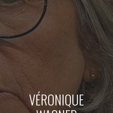
VÉRONIQUE