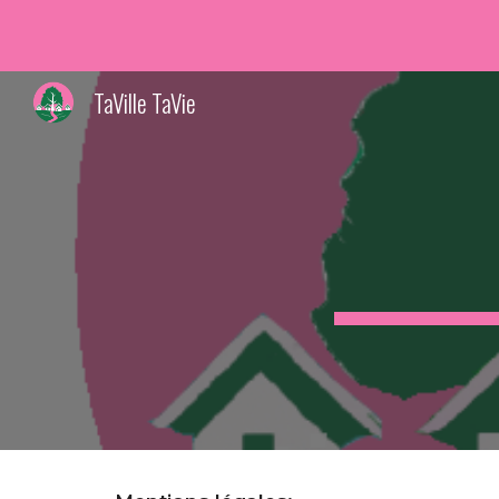
Sk
TaVille TaVie