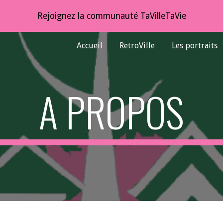
Rejoignez la communauté TaVilleTaVie
ip to main content
Skip to navigat
Accueil
RetroVille
Les portraits
A PROPOS