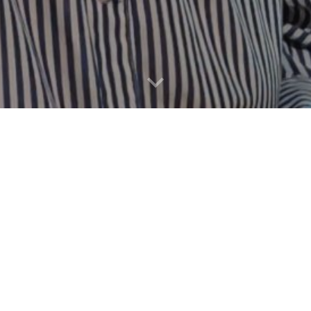
ne Vie Façonnée par la Poter
te son parcours inspirant depuis ses débuts dans l'art de la cé
p, elle partage son amour pour la création avec simplicité et humi
antastiques."
e sa passion pour la poterie. Pour elle, cet art, qu’elle pratique de