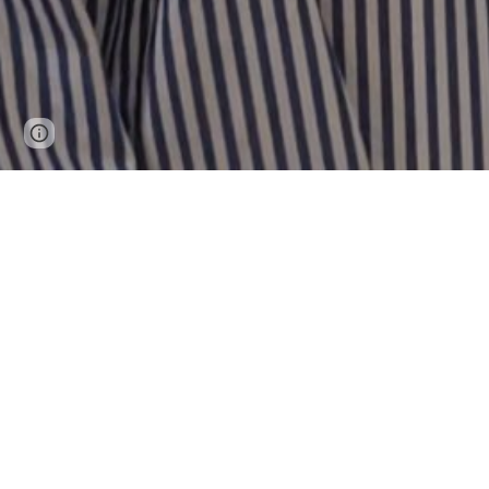
Page
Google Sites
Report abuse
updated
Bernadette Vigroux : U
avec Picasso
Bernadette Vigroux, passionnée de poterie, racon
Picasso à Vallauris. Installée à Tourrettes-sur-Lou
"Avec un bout de terre, on arrive à faire des choses f
C’est avec cette phrase que Bernadette Vigroux résum