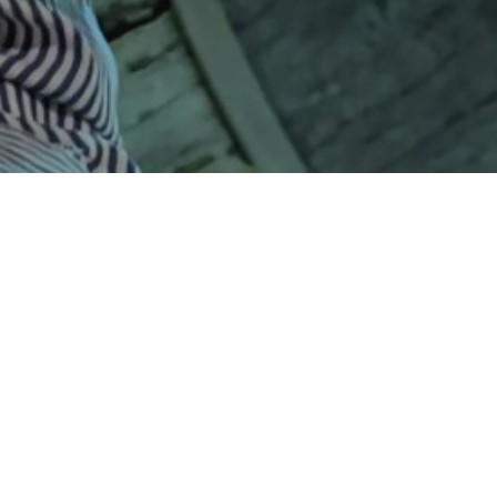
ie et la Rencontre
ramique jusqu'à sa rencontre marquante avec
lité.
puis des décennies, est un moyen de transformer une