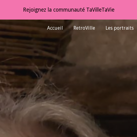
Rejoignez la communauté TaVilleTaVie
ip to main content
Skip to navigat
Accueil
RetroVille
Les portraits