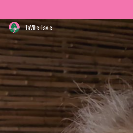
Sk
TaVille TaVie