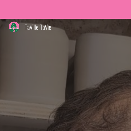
Sk
TaVille TaVie