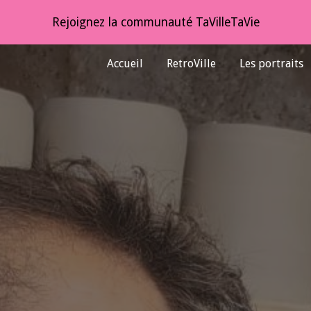
Rejoignez la communauté TaVilleTaVie
ip to main content
Skip to navigat
Accueil
RetroVille
Les portraits