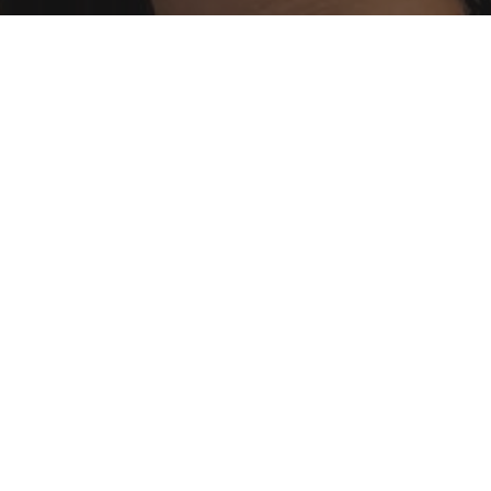
e. Depuis une dizaine d'années, il se consacre à
t.
l excellait : le snowboard. « J'étais dans l'équipe de
ière sportive, Damien s'est tourné vers un domaine
loré d'autres études et autres chemins de carrière,
. Ça me plaisait », raconte-t-il. Ce lien avec la terre,