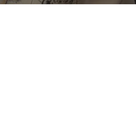
 de Damien Vigroux
, Damien Vigroux a troqué la poudreuse pour l'atelier de poteri
ité de sa mère. Retour sur un parcours aussi atypique qu'inspiran
e se consacrer à la poterie, c’est dans un domaine bien différent qu’i
nt-il. Le sport était sa première passion. Cependant, après une carr
transmise par sa mère : la poterie.
re, mais pour Damien, elle s’est faite naturellement. Après avoir exp
pté son intérêt. « J'ai pris la suite en fin de compte, après le snowboard