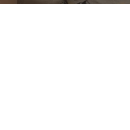
updated
De la Glisse à la Poterie : Le Parcours Inattendu
Ancien membre de l'équipe de France de snowboard
la fabrication de pièces en porcelaine, un art hér
"J'ai évolué"
Damien Vigroux n'a pas toujours été céramiste. Avant d
France de snowboard dans les années 90 », se souvie
plus manuel, une passion qui remonte à son enfance, 
"Ma passion, c'est plus le sport que la poterie"
La transition entre ces deux mondes pourrait surprend
c'est finalement la terre et le tour de potier qui ont ca
presque inné, a fini par s’imposer à lui.