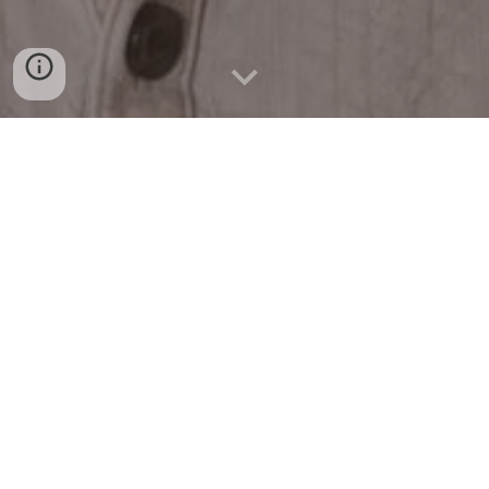
Guillaume Dubosq : Artisan
du Bois d’Olivier, Héritier
d’un Savoir-Faire
Méditerranéen
Depuis plus de 20 ans, Guillaume Dubosq perpétue la
tradition familiale en travaillant le bois d’olivier à
Tourrettes-sur-Loup. Héritier de la passion de son père,
il crée des pièces uniques tout en valorisant l’emblème
du bassin méditerranéen.