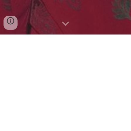
Rudy Ricciotti : L’Architecte
Derrière la Transformation de
Golfe-Juan et de son port
Architecte et ingénieur de renom, Rudy Ricciotti s’impose
une nouvelle fois dans l’univers de l’architecture française
avec un projet ambitieux à Vallauris Golfe-Juan. Connu
pour son approche alliant esthétisme et durabilité, il travaille
ici sur un projet d’aménagement portuaire qui allie
modernité, respect de l’environnement et contribution
économique.