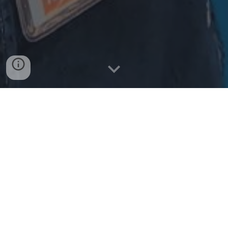
« LES MANCHES DE MES
COUTEAUX CONTIENNENT UNE
HISTOIRE DE MARSEILLE » :
FRÉDÉRIC DRAVET, ARTISAN