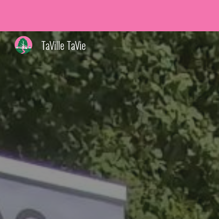
Sk
TaVille TaVie