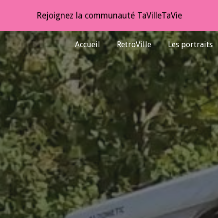
Rejoignez la communauté TaVilleTaVie
ip to main content
Skip to navigat
Accueil
RetroVille
Les portraits