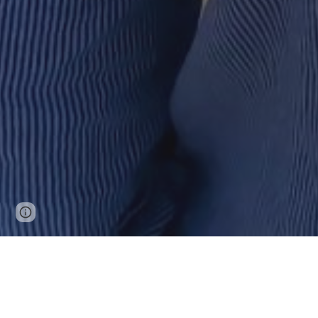
Page
Google Sites
Report abuse
updated
MÉDECINE RURALE : 